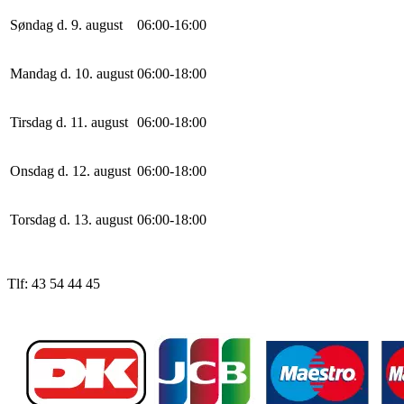
Søndag d. 9. august
0
6
:
0
0
-
16
:
0
0
Mandag d. 10. august
0
6
:
0
0
-
18
:
0
0
Tirsdag d. 11. august
0
6
:
0
0
-
18
:
0
0
Onsdag d. 12. august
0
6
:
0
0
-
18
:
0
0
Torsdag d. 13. august
0
6
:
0
0
-
18
:
0
0
Tlf: 43 54 44 45