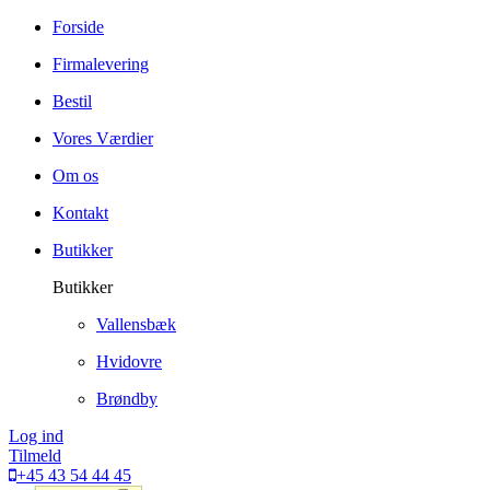
Forside
Firmalevering
Bestil
Vores Værdier
Om os
Kontakt
Butikker
Butikker
Vallensbæk
Hvidovre
Brøndby
Log ind
Tilmeld
+45 43 54 44 45