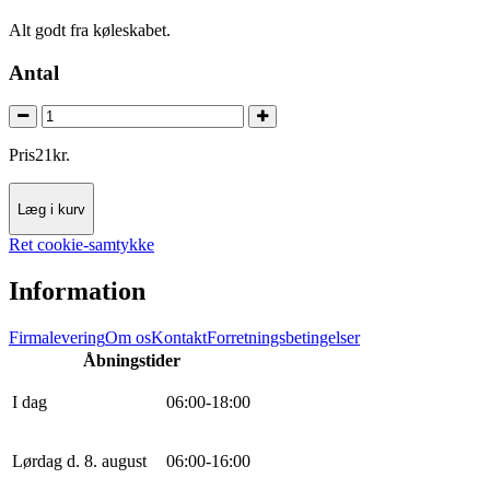
Alt godt fra køleskabet.
Antal
Pris
21
kr.
Læg i kurv
Ret cookie-samtykke
Information
Firmalevering
Om os
Kontakt
Forretningsbetingelser
Åbningstider
I dag
0
6
:
0
0
-
18
:
0
0
Lørdag d. 8. august
0
6
:
0
0
-
16
:
0
0