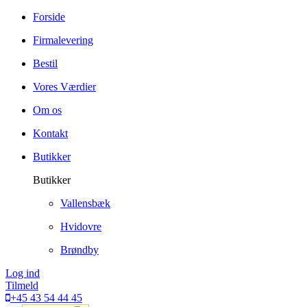
Forside
Firmalevering
Bestil
Vores Værdier
Om os
Kontakt
Butikker
Butikker
Vallensbæk
Hvidovre
Brøndby
Log ind
Tilmeld
+45 43 54 44 45