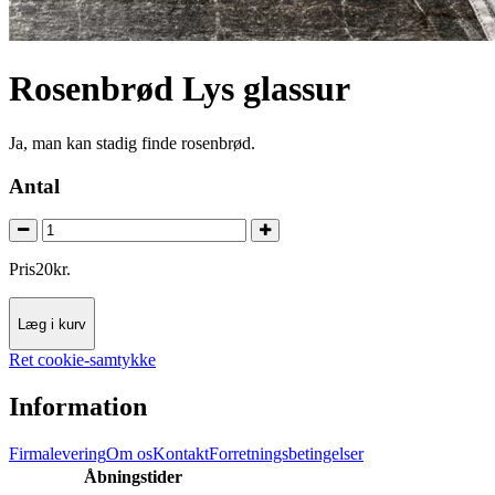
Rosenbrød Lys glassur
Ja, man kan stadig finde rosenbrød.
Antal
Pris
20
kr.
Læg i kurv
Ret cookie-samtykke
Information
Firmalevering
Om os
Kontakt
Forretningsbetingelser
Åbningstider