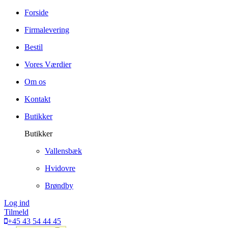
Forside
Firmalevering
Bestil
Vores Værdier
Om os
Kontakt
Butikker
Butikker
Vallensbæk
Hvidovre
Brøndby
Log ind
Tilmeld
+45 43 54 44 45