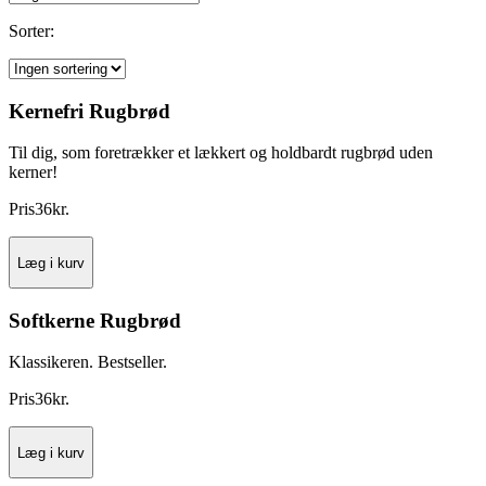
Sorter:
Kernefri Rugbrød
Til dig, som foretrækker et lækkert og holdbardt rugbrød uden
kerner!
Pris
36
kr.
Læg i kurv
Softkerne Rugbrød
Klassikeren. Bestseller.
Pris
36
kr.
Læg i kurv