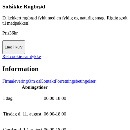
Solsikke Rugbrød
Et lækkert rugbrød fyldt med en fyldig og naturlig smag. Rigtig godt
til madpakken!
Pris
36
kr.
Læg i kurv
Ret cookie-samtykke
Information
Firmalevering
Om os
Kontakt
Forretningsbetingelser
Åbningstider
I dag
0
6
:
0
0
-
18
:
0
0
Tirsdag d. 11. august
0
6
:
0
0
-
18
:
0
0
Onsdag d. 12. august
0
6
:
0
0
-
18
:
0
0