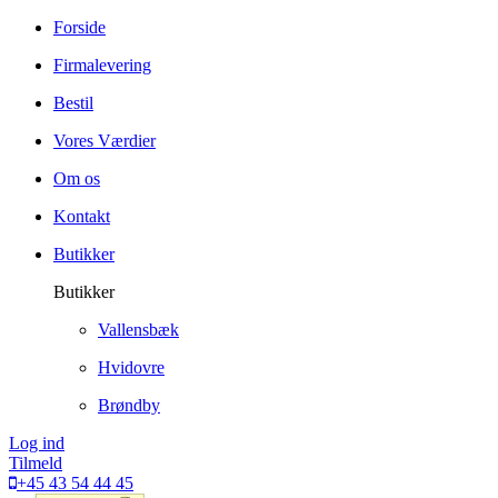
Forside
Firmalevering
Bestil
Vores Værdier
Om os
Kontakt
Butikker
Butikker
Vallensbæk
Hvidovre
Brøndby
Log ind
Tilmeld
+45 43 54 44 45