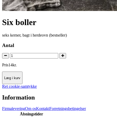
Six boller
seks kerner, bagt i herdeovn (bestseller)
Antal
Pris
14
kr.
Læg i kurv
Ret cookie-samtykke
Information
Firmalevering
Om os
Kontakt
Forretningsbetingelser
Åbningstider