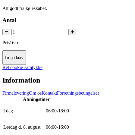
Alt godt fra køleskabet.
Antal
Pris
16
kr.
Læg i kurv
Ret cookie-samtykke
Information
Firmalevering
Om os
Kontakt
Forretningsbetingelser
Åbningstider
I dag
0
6
:
0
0
-
18
:
0
0
Lørdag d. 8. august
0
6
:
0
0
-
16
:
0
0