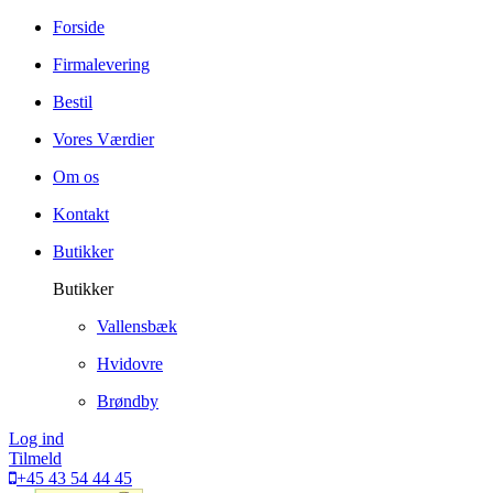
Forside
Firmalevering
Bestil
Vores Værdier
Om os
Kontakt
Butikker
Butikker
Vallensbæk
Hvidovre
Brøndby
Log ind
Tilmeld
+45 43 54 44 45