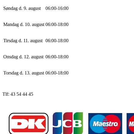
Søndag d. 9. august
0
6
:
0
0
-
16
:
0
0
Mandag d. 10. august
0
6
:
0
0
-
18
:
0
0
Tirsdag d. 11. august
0
6
:
0
0
-
18
:
0
0
Onsdag d. 12. august
0
6
:
0
0
-
18
:
0
0
Torsdag d. 13. august
0
6
:
0
0
-
18
:
0
0
Tlf: 43 54 44 45