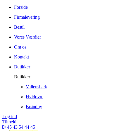
Forside
Firmalevering
Bestil
Vores Værdier
Om os
Kontakt
Butikker
Butikker
Vallensbæk
Hvidovre
Brøndby
Log ind
Tilmeld
+45 43 54 44 45