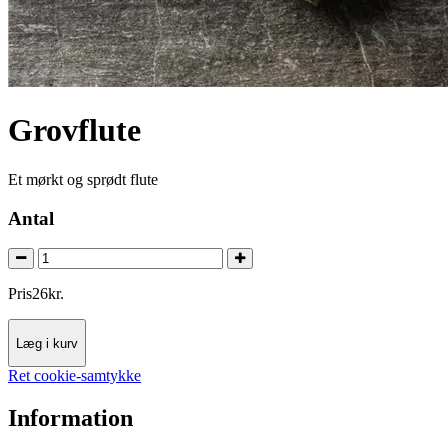
Grovflute
Et mørkt og sprødt flute
Antal
Pris
26
kr.
Læg i kurv
Ret cookie-samtykke
Information