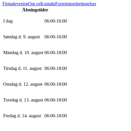
Firmalevering
Om os
Kontakt
Forretningsbetingelser
Åbningstider
I dag
0
6
:
0
0
-
16
:
0
0
Søndag d. 9. august
0
6
:
0
0
-
16
:
0
0
Mandag d. 10. august
0
6
:
0
0
-
18
:
0
0
Tirsdag d. 11. august
0
6
:
0
0
-
18
:
0
0
Onsdag d. 12. august
0
6
:
0
0
-
18
:
0
0
Torsdag d. 13. august
0
6
:
0
0
-
18
:
0
0
Fredag d. 14. august
0
6
:
0
0
-
18
:
0
0