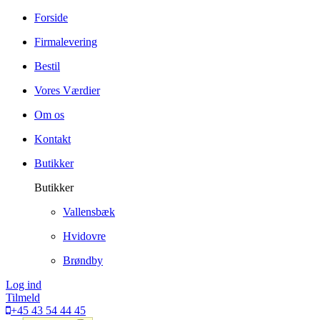
Forside
Firmalevering
Bestil
Vores Værdier
Om os
Kontakt
Butikker
Butikker
Vallensbæk
Hvidovre
Brøndby
Log ind
Tilmeld
+45 43 54 44 45